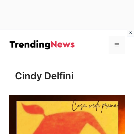
Vai
al
Menu
contenuto
Cindy Delfini