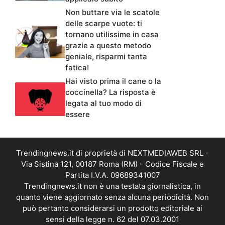
Non buttare via le scatole
delle scarpe vuote: ti
tornano utilissime in casa
grazie a questo metodo
geniale, risparmi tanta
fatica!
Hai visto prima il cane o la
coccinella? La risposta è
legata al tuo modo di
essere
Trendingnews.it di proprietà di NEXTMEDIAWEB SRL -
Via Sistina 121, 00187 Roma (RM) - Codice Fiscale e
Partita I.V.A. 09689341007
Trendingnews.it non è una testata giornalistica, in
quanto viene aggiornato senza alcuna periodicità. Non
può pertanto considerarsi un prodotto editoriale ai
sensi della legge n. 62 del 07.03.2001