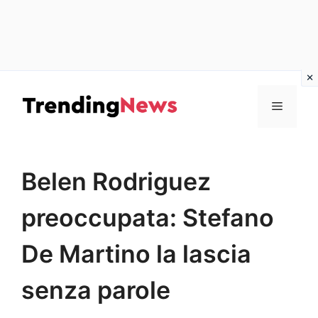
Vai
al
Menu
contenuto
Belen Rodriguez
preoccupata: Stefano
De Martino la lascia
senza parole