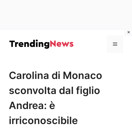
Vai
al
Menu
contenuto
Carolina di Monaco
sconvolta dal figlio
Andrea: è
irriconoscibile