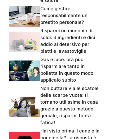
e salute
Come gestire
responsabilmente un
prestito personale?
Risparmi un mucchio di
soldi: 3 ingredienti e dici
addio al detersivo per
piatti e lavastoviglie
Gas e luce: ora puoi
risparmiare tanto in
bolletta in questo modo,
applicalo subito
Non buttare via le scatole
delle scarpe vuote: ti
tornano utilissime in casa
grazie a questo metodo
geniale, risparmi tanta
fatica!
Hai visto prima il cane o la
coccinella? La risposta è