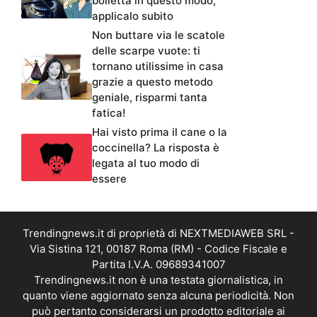
bolletta in questo modo,
applicalo subito
Non buttare via le scatole
delle scarpe vuote: ti
tornano utilissime in casa
grazie a questo metodo
geniale, risparmi tanta
fatica!
Hai visto prima il cane o la
coccinella? La risposta è
legata al tuo modo di
essere
Trendingnews.it di proprietà di NEXTMEDIAWEB SRL -
Via Sistina 121, 00187 Roma (RM) - Codice Fiscale e
Partita I.V.A. 09689341007
Trendingnews.it non è una testata giornalistica, in
quanto viene aggiornato senza alcuna periodicità. Non
può pertanto considerarsi un prodotto editoriale ai