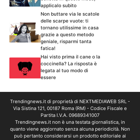
applicalo subito
Non buttare via le scatole
delle scarpe vuote: ti
tornano utilissime in casa
grazie a questo metodo
geniale, risparmi tanta
fatica!
Hai visto prima il cane o la
coccinella? La risposta è
legata al tuo modo di
essere
Trendingnews.it di proprietà di NEXTMEDIAWEB SRL -
Via Sistina 121, 00187 Roma (RM) - Codice Fiscale e
Partita I.V.A. 09689341007
Trendingnews.it non è una testata giornalistica, in
quanto viene aggiornato senza alcuna periodicità. Non
può pertanto considerarsi un prodotto editoriale ai