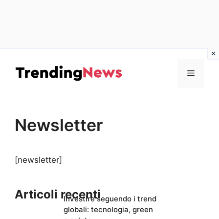
Vai
al
Menu
contenuto
Newsletter
[newsletter]
Articoli recenti
Investire seguendo i trend
globali: tecnologia, green