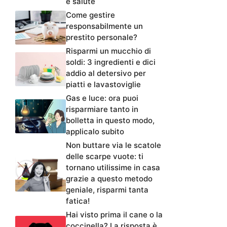
e salute
Come gestire
responsabilmente un
prestito personale?
Risparmi un mucchio di
soldi: 3 ingredienti e dici
addio al detersivo per
piatti e lavastoviglie
Gas e luce: ora puoi
risparmiare tanto in
bolletta in questo modo,
applicalo subito
Non buttare via le scatole
delle scarpe vuote: ti
tornano utilissime in casa
grazie a questo metodo
geniale, risparmi tanta
fatica!
Hai visto prima il cane o la
coccinella? La risposta è