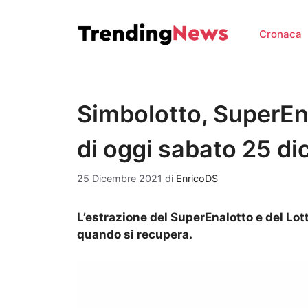
Vai
al
Cronaca
contenuto
Simbolotto, SuperEna
di oggi sabato 25 d
25 Dicembre 2021
di
EnricoDS
L’estrazione del SuperEnalotto e del Lot
quando si recupera.