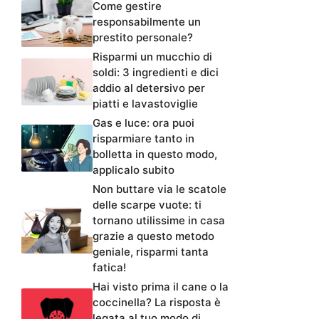
Come gestire
responsabilmente un
prestito personale?
Risparmi un mucchio di
soldi: 3 ingredienti e dici
addio al detersivo per
piatti e lavastoviglie
Gas e luce: ora puoi
risparmiare tanto in
bolletta in questo modo,
applicalo subito
Non buttare via le scatole
delle scarpe vuote: ti
tornano utilissime in casa
grazie a questo metodo
geniale, risparmi tanta
fatica!
Hai visto prima il cane o la
coccinella? La risposta è
legata al tuo modo di