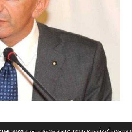
EXTMEDIAWEB SRL - Via Sistina 121, 00187 Roma (RM) - Codice Fi