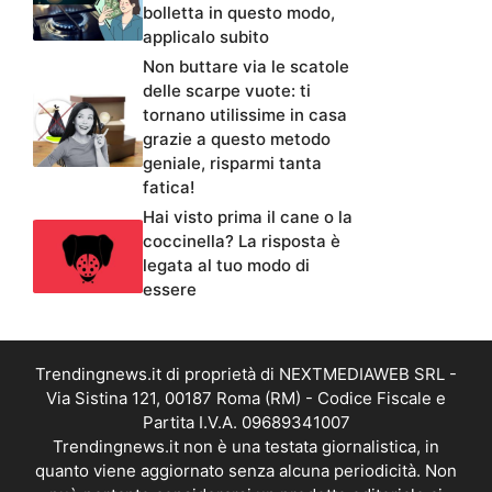
bolletta in questo modo,
applicalo subito
Non buttare via le scatole
delle scarpe vuote: ti
tornano utilissime in casa
grazie a questo metodo
geniale, risparmi tanta
fatica!
Hai visto prima il cane o la
coccinella? La risposta è
legata al tuo modo di
essere
Trendingnews.it di proprietà di NEXTMEDIAWEB SRL -
Via Sistina 121, 00187 Roma (RM) - Codice Fiscale e
Partita I.V.A. 09689341007
Trendingnews.it non è una testata giornalistica, in
quanto viene aggiornato senza alcuna periodicità. Non