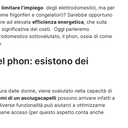
è
limitare l’impiego
degli elettrodomestici, ma per
(come frigoriferi e congelatori)? Sarebbe opportuno
dire ad elevata
efficienza energetica
, che sulla
 significativa dei costi. Oggi parleremo
trodomestico sottovalutato, il phon, ossia di come
o.
el phon: esistono dei
ura dalle donne, viene svalutato nella capacità di
umi di un asciugacapelli
possono arrivare infatti a
iverse funzionalità può aiutarci a ottimizzarne
i rimane acceso (per questo aspetto conta anche