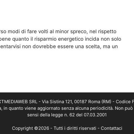
erso modi di fare volti al minor spreco, nel rispetto
bene quanto il risparmio energetico incida non solo
rientarvisi non dovrebbe essere una scelta, ma un
EXTMEDIAWEB SRL - Via Sistina 121, 00187 Roma (RM) - Codice Fi
a, in quanto viene aggiornato senza alcuna periodicità. Non può 
sensi della legge n. 62 del 07.03.2001
Copyright ©2026 - Tutti i diritti riservati -
Contattaci