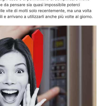
ale da pensare sia quasi impossibile poterci
elle vite di molti solo recentemente, ma una volta
i e arrivano a utilizzarli anche più volte al giorno.