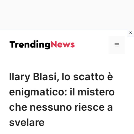
Vai
al
Menu
contenuto
Ilary Blasi, lo scatto è
enigmatico: il mistero
che nessuno riesce a
svelare