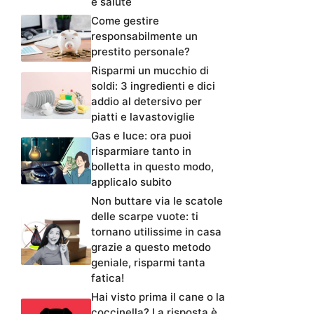
e salute
Come gestire
responsabilmente un
prestito personale?
Risparmi un mucchio di
soldi: 3 ingredienti e dici
addio al detersivo per
piatti e lavastoviglie
Gas e luce: ora puoi
risparmiare tanto in
bolletta in questo modo,
applicalo subito
Non buttare via le scatole
delle scarpe vuote: ti
tornano utilissime in casa
grazie a questo metodo
geniale, risparmi tanta
fatica!
Hai visto prima il cane o la
coccinella? La risposta è