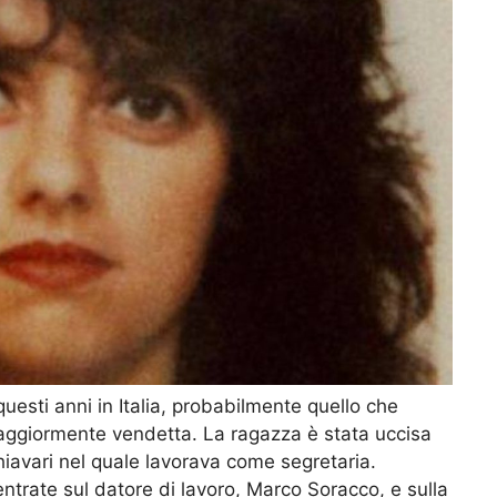
in questi anni in Italia, probabilmente quello che
aggiormente vendetta. La ragazza è stata uccisa
hiavari nel quale lavorava come segretaria.
centrate sul datore di lavoro, Marco Soracco, e sulla