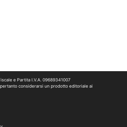
scale e Partita I.V.A. 09689341007
pertanto considerarsi un prodotto editoriale ai
dv