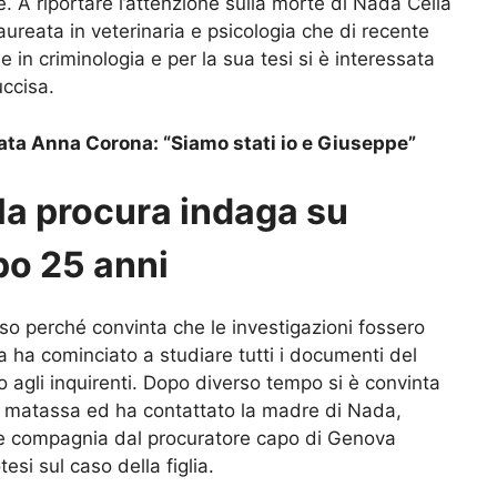
e. A riportare l’attenzione sulla morte di Nada Cella
aureata in veterinaria e psicologia che di recente
 in criminologia e per la sua tesi si è interessata
uccisa.
tata Anna Corona: “Siamo stati io e Giuseppe”
la procura indaga su
po 25 anni
so perché convinta che le investigazioni fossero
 ha cominciato a studiare tutti i documenti del
 agli inquirenti. Dopo diverso tempo si è convinta
la matassa ed ha contattato la madre di Nada,
arle compagnia dal procuratore capo di Genova
si sul caso della figlia.