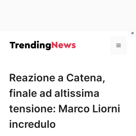
Vai
al
Menu
contenuto
Reazione a Catena,
finale ad altissima
tensione: Marco Liorni
incredulo