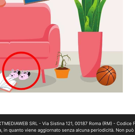
EXTMEDIAWEB SRL - Via Sistina 121, 00187 Roma (RM) - Codice Fi
a, in quanto viene aggiornato senza alcuna periodicità. Non può 