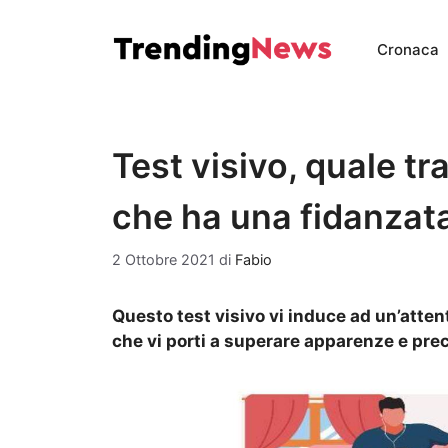
Vai
al
Cronaca
contenuto
Test visivo, quale tr
che ha una fidanzata
2 Ottobre 2021
di
Fabio
Questo test visivo vi induce ad un’att
che vi porti a superare apparenze e prec