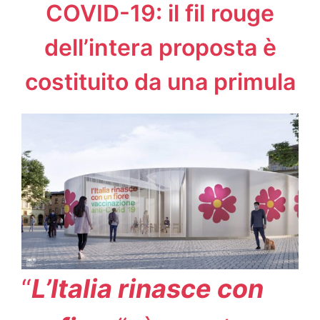
COVID-19: il fil rouge
dell’intera proposta è
costituito da una primula
“
L’Italia rinasce con