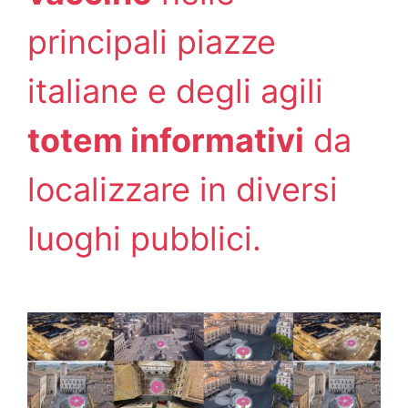
principali piazze
italiane e degli agili
totem informativi
da
localizzare in diversi
luoghi pubblici.