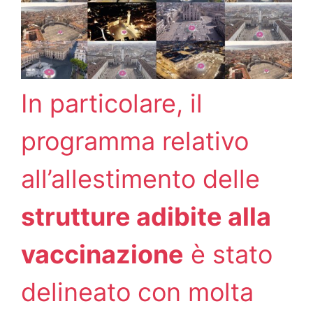
In particolare, il
programma relativo
all’allestimento delle
strutture adibite alla
vaccinazione
è stato
delineato con molta