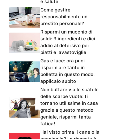
e salute
Come gestire
responsabilmente un
prestito personale?
Risparmi un mucchio di
soldi: 3 ingredienti e dici
addio al detersivo per
piatti e lavastoviglie
Gas e luce: ora puoi
risparmiare tanto in
bolletta in questo modo,
applicalo subito
Non buttare via le scatole
delle scarpe vuote: ti
tornano utilissime in casa
grazie a questo metodo
geniale, risparmi tanta
fatica!
Hai visto prima il cane o la
coccinella? La risposta è