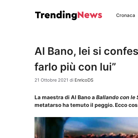
Vai
al
Cronaca
contenuto
Al Bano, lei si conf
farlo più con lui”
21 Ottobre 2021
di
EnricoDS
La maestra di Al Bano a
Ballando con le 
metatarso ha temuto il peggio. Ecco cos