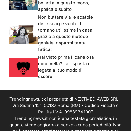
bolletta in questo modo,
applicalo subito
Non buttare via le scatole
delle scarpe vuote: ti
tornano utilissime in casa
grazie a questo metodo
geniale, risparmi tanta
fatica!
Hai visto prima il cane o la
coccinella? La risposta è
legata al tuo modo di
essere
Trendingnews.it di proprietà di NEXTMEDIAWEB SRL -
Via Sistina 121, 00187 Roma (RM) - Codice Fiscale e
Partita I.V.A. 09689341007
Trendingnews.it non è una testata giornalistica, in
quanto viene aggiornato senza alcuna periodicità. Non