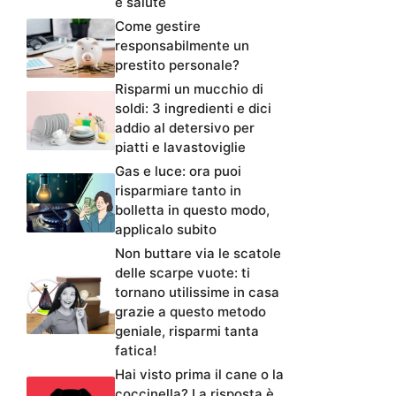
e salute
Come gestire
responsabilmente un
prestito personale?
Risparmi un mucchio di
soldi: 3 ingredienti e dici
addio al detersivo per
piatti e lavastoviglie
Gas e luce: ora puoi
risparmiare tanto in
bolletta in questo modo,
applicalo subito
Non buttare via le scatole
delle scarpe vuote: ti
tornano utilissime in casa
grazie a questo metodo
geniale, risparmi tanta
fatica!
Hai visto prima il cane o la
coccinella? La risposta è