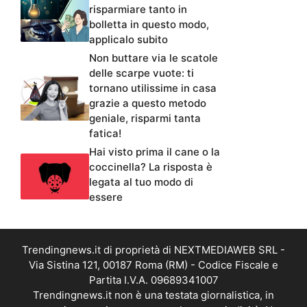
risparmiare tanto in
bolletta in questo modo,
applicalo subito
Non buttare via le scatole
delle scarpe vuote: ti
tornano utilissime in casa
grazie a questo metodo
geniale, risparmi tanta
fatica!
Hai visto prima il cane o la
coccinella? La risposta è
legata al tuo modo di
essere
Trendingnews.it di proprietà di NEXTMEDIAWEB SRL -
Via Sistina 121, 00187 Roma (RM) - Codice Fiscale e
Partita I.V.A. 09689341007
Trendingnews.it non è una testata giornalistica, in