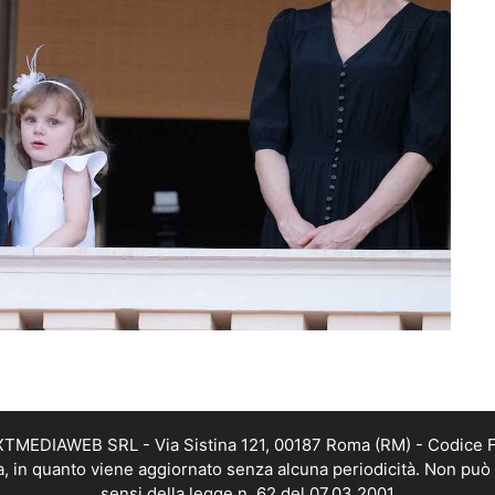
EXTMEDIAWEB SRL - Via Sistina 121, 00187 Roma (RM) - Codice Fi
a, in quanto viene aggiornato senza alcuna periodicità. Non può 
sensi della legge n. 62 del 07.03.2001