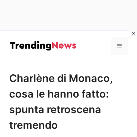
Vai
al
Menu
contenuto
Charlène di Monaco,
cosa le hanno fatto:
spunta retroscena
tremendo