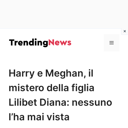
Vai
al
Menu
contenuto
Harry e Meghan, il
mistero della figlia
Lilibet Diana: nessuno
l’ha mai vista