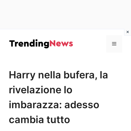
Vai
al
Menu
contenuto
Harry nella bufera, la
rivelazione lo
imbarazza: adesso
cambia tutto