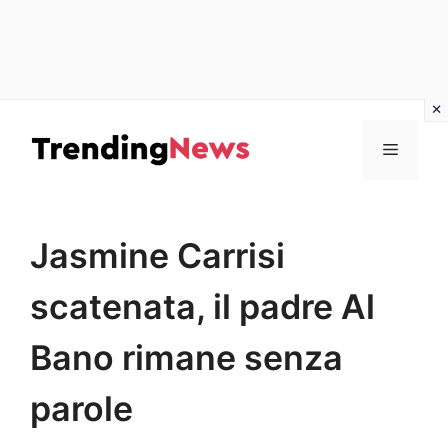
Vai
al
Menu
contenuto
Jasmine Carrisi
scatenata, il padre Al
Bano rimane senza
parole