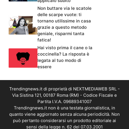
applicalo subito
Non buttare via le scatole
delle scarpe vuote: ti
tornano utilissime in casa
grazie a questo metodo
geniale, risparmi tanta
fatica!
Hai visto prima il cane o la
coccinella? La risposta è
legata al tuo modo di
essere
Trendingnews.it di proprietà di NEXTMEDIAWEB SRL -
Via Sistina 121, 00187 Roma (RM) - Codice Fiscale e
Partita I.V.A. 09689341007
Trendingnews.it non è una testata giornalistica, in
quanto viene aggiornato senza alcuna periodicità. Non
può pertanto considerarsi un prodotto editoriale ai
sensi della legge n. 62 del 07.03.2001