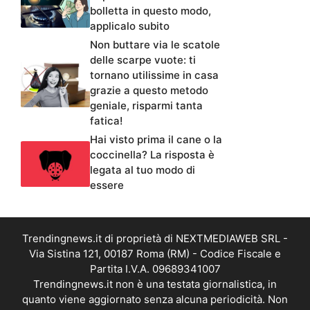
bolletta in questo modo,
applicalo subito
Non buttare via le scatole
delle scarpe vuote: ti
tornano utilissime in casa
grazie a questo metodo
geniale, risparmi tanta
fatica!
Hai visto prima il cane o la
coccinella? La risposta è
legata al tuo modo di
essere
Trendingnews.it di proprietà di NEXTMEDIAWEB SRL -
Via Sistina 121, 00187 Roma (RM) - Codice Fiscale e
Partita I.V.A. 09689341007
Trendingnews.it non è una testata giornalistica, in
quanto viene aggiornato senza alcuna periodicità. Non