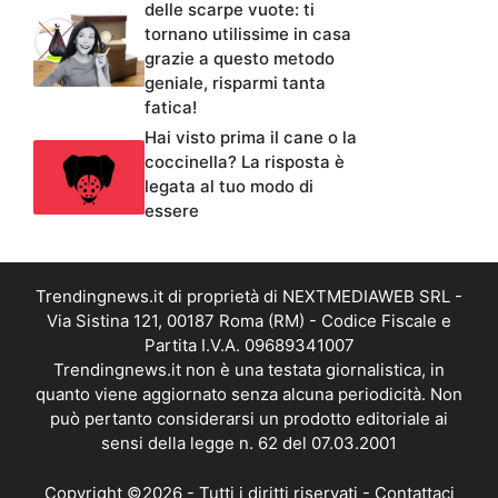
delle scarpe vuote: ti
tornano utilissime in casa
grazie a questo metodo
geniale, risparmi tanta
fatica!
Hai visto prima il cane o la
coccinella? La risposta è
legata al tuo modo di
essere
Trendingnews.it di proprietà di NEXTMEDIAWEB SRL -
Via Sistina 121, 00187 Roma (RM) - Codice Fiscale e
Partita I.V.A. 09689341007
Trendingnews.it non è una testata giornalistica, in
quanto viene aggiornato senza alcuna periodicità. Non
può pertanto considerarsi un prodotto editoriale ai
sensi della legge n. 62 del 07.03.2001
Copyright ©2026 - Tutti i diritti riservati -
Contattaci