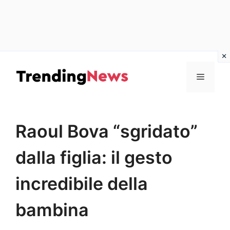
Vai
al
Menu
contenuto
Raoul Bova “sgridato”
dalla figlia: il gesto
incredibile della
bambina