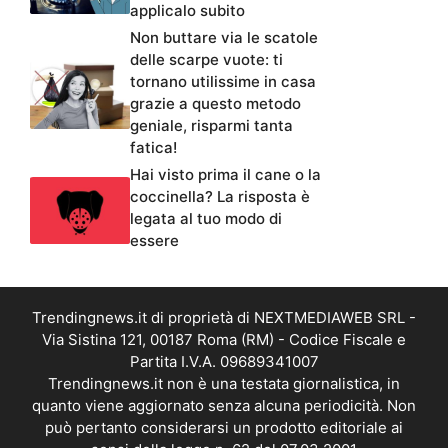
applicalo subito
Non buttare via le scatole
delle scarpe vuote: ti
tornano utilissime in casa
grazie a questo metodo
geniale, risparmi tanta
fatica!
Hai visto prima il cane o la
coccinella? La risposta è
legata al tuo modo di
essere
Trendingnews.it di proprietà di NEXTMEDIAWEB SRL -
Via Sistina 121, 00187 Roma (RM) - Codice Fiscale e
Partita I.V.A. 09689341007
Trendingnews.it non è una testata giornalistica, in
quanto viene aggiornato senza alcuna periodicità. Non
può pertanto considerarsi un prodotto editoriale ai