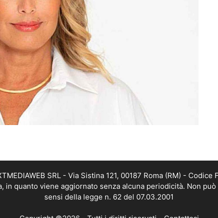
EXTMEDIAWEB SRL - Via Sistina 121, 00187 Roma (RM) - Codice Fi
a, in quanto viene aggiornato senza alcuna periodicità. Non può 
sensi della legge n. 62 del 07.03.2001