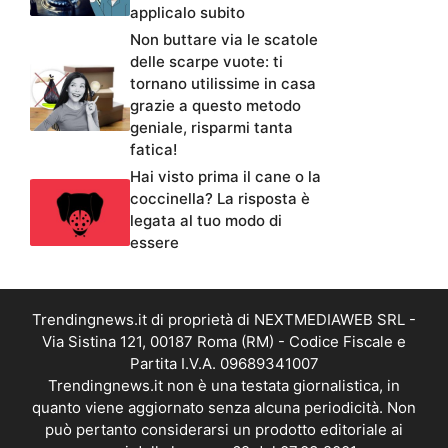
applicalo subito
Non buttare via le scatole
delle scarpe vuote: ti
tornano utilissime in casa
grazie a questo metodo
geniale, risparmi tanta
fatica!
Hai visto prima il cane o la
coccinella? La risposta è
legata al tuo modo di
essere
Trendingnews.it di proprietà di NEXTMEDIAWEB SRL -
Via Sistina 121, 00187 Roma (RM) - Codice Fiscale e
Partita I.V.A. 09689341007
Trendingnews.it non è una testata giornalistica, in
quanto viene aggiornato senza alcuna periodicità. Non
può pertanto considerarsi un prodotto editoriale ai