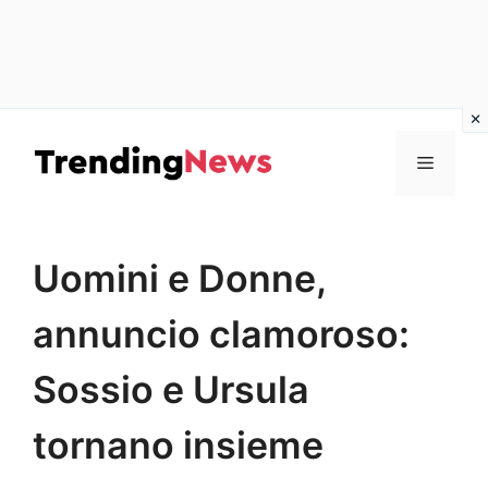
Vai
al
Menu
contenuto
Uomini e Donne,
annuncio clamoroso:
Sossio e Ursula
tornano insieme