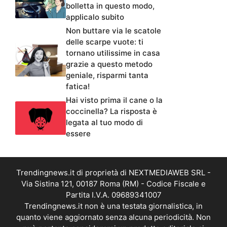
bolletta in questo modo,
applicalo subito
Non buttare via le scatole
delle scarpe vuote: ti
tornano utilissime in casa
grazie a questo metodo
geniale, risparmi tanta
fatica!
Hai visto prima il cane o la
coccinella? La risposta è
legata al tuo modo di
essere
Trendingnews.it di proprietà di NEXTMEDIAWEB SRL -
Via Sistina 121, 00187 Roma (RM) - Codice Fiscale e
Partita I.V.A. 09689341007
Trendingnews.it non è una testata giornalistica, in
quanto viene aggiornato senza alcuna periodicità. Non