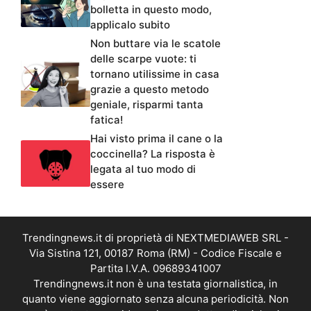
bolletta in questo modo,
applicalo subito
Non buttare via le scatole
delle scarpe vuote: ti
tornano utilissime in casa
grazie a questo metodo
geniale, risparmi tanta
fatica!
Hai visto prima il cane o la
coccinella? La risposta è
legata al tuo modo di
essere
Trendingnews.it di proprietà di NEXTMEDIAWEB SRL -
Via Sistina 121, 00187 Roma (RM) - Codice Fiscale e
Partita I.V.A. 09689341007
Trendingnews.it non è una testata giornalistica, in
quanto viene aggiornato senza alcuna periodicità. Non