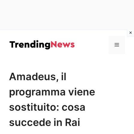
Vai
al
Menu
contenuto
Amadeus, il
programma viene
sostituito: cosa
succede in Rai