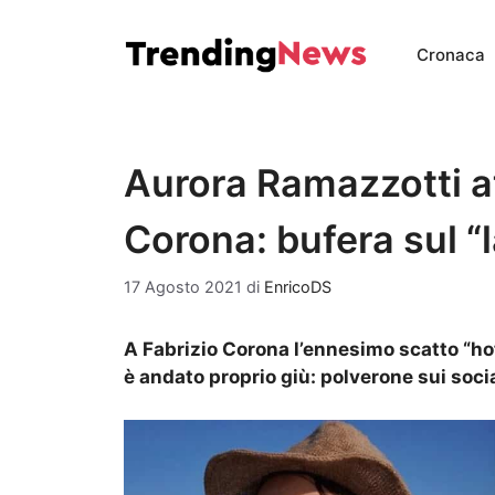
Vai
al
Cronaca
contenuto
Aurora Ramazzotti a
Corona: bufera sul “l
17 Agosto 2021
di
EnricoDS
A Fabrizio Corona l’ennesimo scatto “h
è andato proprio giù: polverone sui soci