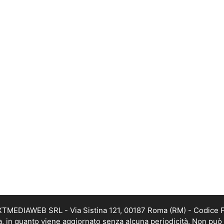
EXTMEDIAWEB SRL - Via Sistina 121, 00187 Roma (RM) - Codice Fi
a, in quanto viene aggiornato senza alcuna periodicità. Non può 