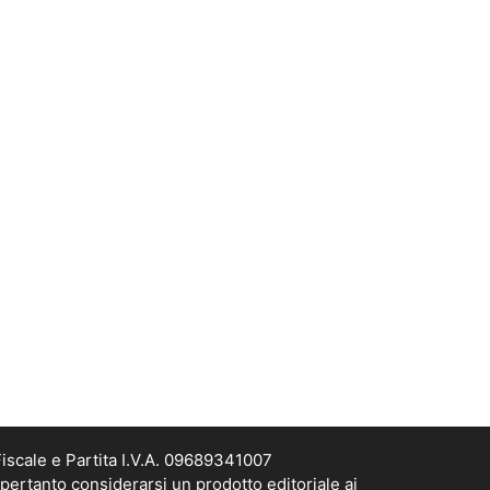
scale e Partita I.V.A. 09689341007
pertanto considerarsi un prodotto editoriale ai