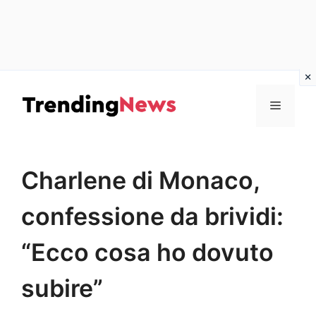
Vai
al
Menu
contenuto
Charlene di Monaco,
confessione da brividi:
“Ecco cosa ho dovuto
subire”