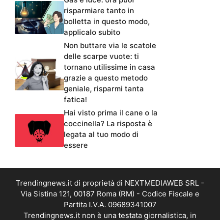
risparmiare tanto in
bolletta in questo modo,
applicalo subito
Non buttare via le scatole
delle scarpe vuote: ti
tornano utilissime in casa
grazie a questo metodo
geniale, risparmi tanta
fatica!
Hai visto prima il cane o la
coccinella? La risposta è
legata al tuo modo di
essere
Trendingnews.it di proprietà di NEXTMEDIAWEB SRL -
Via Sistina 121, 00187 Roma (RM) - Codice Fiscale e
Partita I.V.A. 09689341007
Trendingnews.it non è una testata giornalistica, in