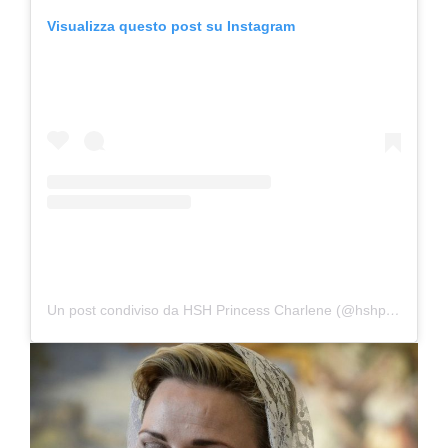
Visualizza questo post su Instagram
Un post condiviso da HSH Princess Charlene (@hshprincesscharlene)