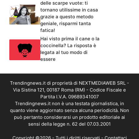
delle scarpe vuote: ti
tornano utilissime in casa
grazie a questo metodo
geniale, risparmi tanta
fatica!
Hai visto prima il cane o la
coccinella? La risposta è
legata al tuo modo di
essere
Trendingnews.it di proprietà di NEXTMEDIAWEB SRL -
Via Sistina 121, 00187 Roma (RM) - Codice Fiscale e
Partita I.V.A. 09689341007
Trendingnews.it non è una testata giornalistica, in
quanto viene aggiornato senza alcuna periodicità. Non
può pertanto considerarsi un prodotto editoriale ai
sensi della legge n. 62 del 07.03.2001
Copyright ©2026 - Tutti i diritti riservati -
Contattaci