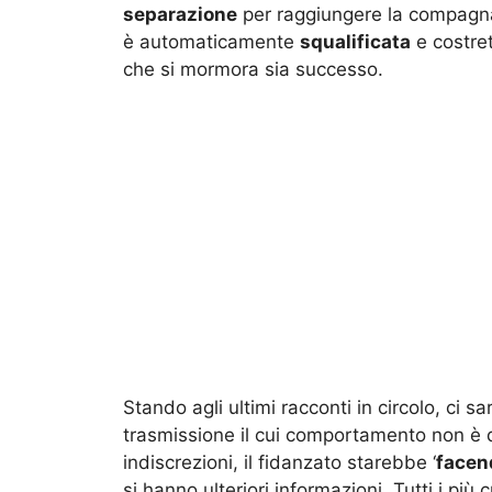
separazione
per raggiungere la compagna.
è automaticamente
squalificata
e costret
che si mormora sia successo.
Stando agli ultimi racconti in circolo, ci s
trasmissione il cui comportamento non è 
indiscrezioni, il fidanzato starebbe ‘
facen
si hanno ulteriori informazioni. Tutti i pi