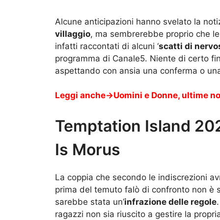
Alcune anticipazioni hanno svelato la not
villaggio
, ma sembrerebbe proprio che le s
infatti raccontati di alcuni ‘
scatti di nerv
programma di Canale5. Niente di certo fino
aspettando con ansia una conferma o una
Leggi anche->
Uomini e Donne, ultime not
Temptation Island 202
Is Morus
La coppia che secondo le indiscrezioni a
prima del temuto falò di confronto non è s
sarebbe stata un’
infrazione delle regole
ragazzi non sia riuscito a gestire la propr