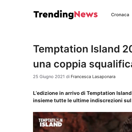
Vai
al
Cronaca
contenuto
Temptation Island 20
una coppia squalific
25 Giugno 2021
di
Francesca Lasaponara
L‘edizione in arrivo di Temptation Islan
insieme tutte le ultime indiscrezioni sul 