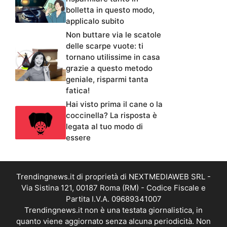
bolletta in questo modo,
applicalo subito
Non buttare via le scatole
delle scarpe vuote: ti
tornano utilissime in casa
grazie a questo metodo
geniale, risparmi tanta
fatica!
Hai visto prima il cane o la
coccinella? La risposta è
legata al tuo modo di
essere
Trendingnews.it di proprietà di NEXTMEDIAWEB SRL -
Via Sistina 121, 00187 Roma (RM) - Codice Fiscale e
Partita I.V.A. 09689341007
Trendingnews.it non è una testata giornalistica, in
quanto viene aggiornato senza alcuna periodicità. Non