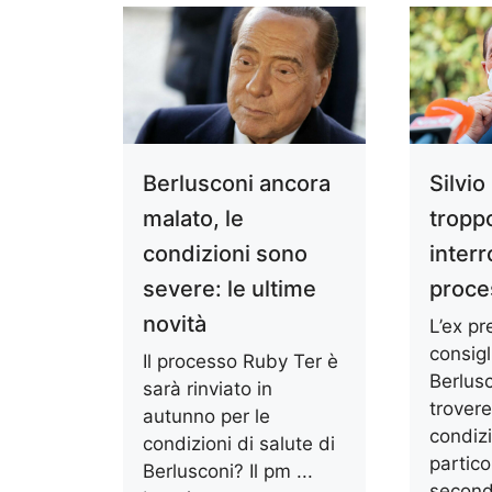
Berlusconi ancora
Silvio
malato, le
troppo
condizioni sono
interr
severe: le ultime
proce
novità
L’ex pr
consigl
Il processo Ruby Ter è
Berlusc
sarà rinviato in
trover
autunno per le
condizi
condizioni di salute di
partico
Berlusconi? Il pm ...
second