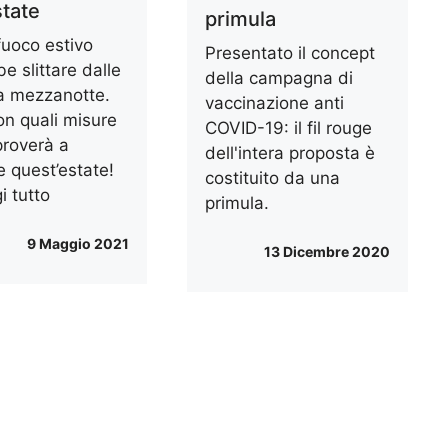
state
primula
ifuoco estivo
Presentato il concept
e slittare dalle
della campagna di
a mezzanotte.
vaccinazione anti
on quali misure
COVID-19: il fil rouge
 proverà a
dell'intera proposta è
re quest’estate!
costituito da una
i tutto
primula.
9 Maggio 2021
13 Dicembre 2020