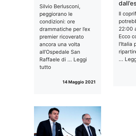
dall’e
Silvio Berlusconi,
Il copr
peggiorano le
potrebb
condizioni: ore
22:00 
drammatiche per l’ex
Ecco c
premier ricoverato
l’Italia
ancora una volta
riparti
all’Ospedale San
...
Legg
Raffaele di ...
Leggi
tutto
14 Maggio 2021