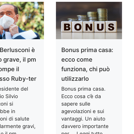
 Berlusconi è
Bonus prima casa:
 grave, il pm
ecco come
ompe il
funziona, chi può
sso Ruby-ter
utilizzarlo
esidente del
Bonus prima casa.
io Silvio
Ecco cosa c’è da
oni si
sapere sulle
ebbe in
agevolazioni e sui
oni di salute
vantaggi. Un aiuto
larmente gravi,
davvero importante
o il pm
per ...
Leggi tutto