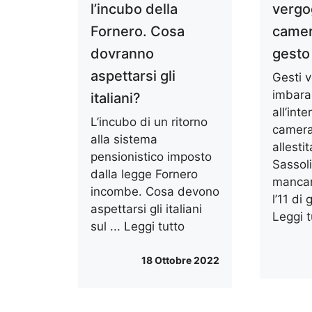
l’incubo della
vergo
Fornero. Cosa
camer
dovranno
gesto
aspettarsi gli
Gesti 
imbara
italiani?
all’int
L’incubo di un ritorno
camera
alla sistema
allesti
pensionistico imposto
Sassoli
dalla legge Fornero
mancar
incombe. Cosa devono
l’11 di
aspettarsi gli italiani
Leggi t
sul ...
Leggi tutto
18 Ottobre 2022