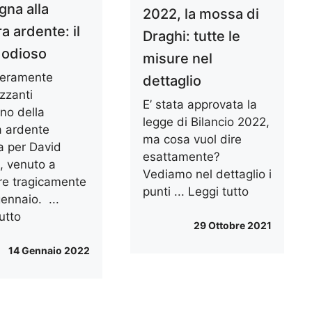
gna alla
2022, la mossa di
a ardente: il
Draghi: tutte le
 odioso
misure nel
veramente
dettaglio
zzanti
E’ stata approvata la
erno della
legge di Bilancio 2022,
 ardente
ma cosa vuol dire
ta per David
esattamente?
, venuto a
Vediamo nel dettaglio i
e tragicamente
punti ...
Leggi tutto
 gennaio. ...
utto
29 Ottobre 2021
14 Gennaio 2022