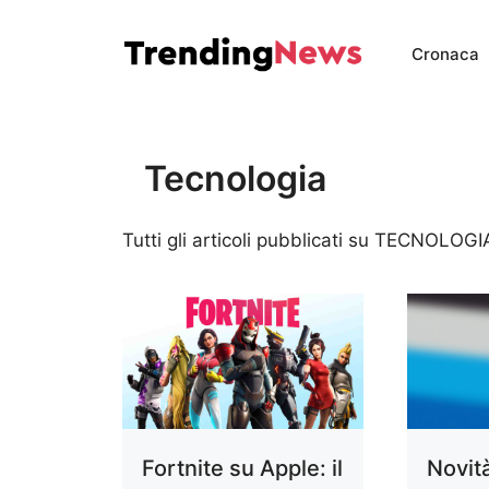
Vai
al
Cronaca
contenuto
Tecnologia
Tutti gli articoli pubblicati su TECNOLOGI
Fortnite su Apple: il
Novit