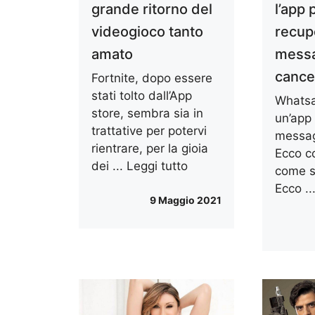
grande ritorno del
l’app 
videogioco tanto
recup
amato
mess
cancel
Fortnite, dopo essere
stati tolto dall’App
Whatsa
store, sembra sia in
un’app 
trattative per potervi
messag
rientrare, per la gioia
Ecco c
dei ...
Leggi tutto
come si
Ecco ..
9 Maggio 2021