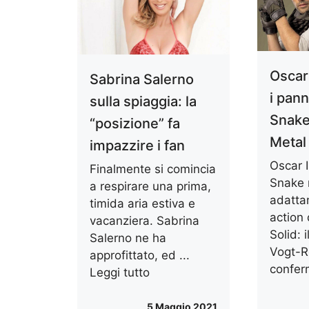
Oscar
Sabrina Salerno
i pann
sulla spiaggia: la
Snake 
“posizione” fa
Metal
impazzire i fan
Oscar 
Finalmente si comincia
Snake 
a respirare una prima,
adatta
timida aria estiva e
action
vacanziera. Sabrina
Solid: 
Salerno ne ha
Vogt-R
approfittato, ed ...
confer
Leggi tutto
5 Maggio 2021