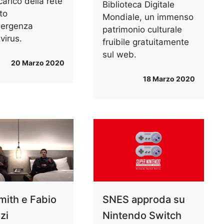
arico della rete
Biblioteca Digitale
to
Mondiale, un immenso
mergenza
patrimonio culturale
virus.
fruibile gratuitamente
sul web.
20 Marzo 2020
18 Marzo 2020
mith e Fabio
SNES approda su
zi
Nintendo Switch