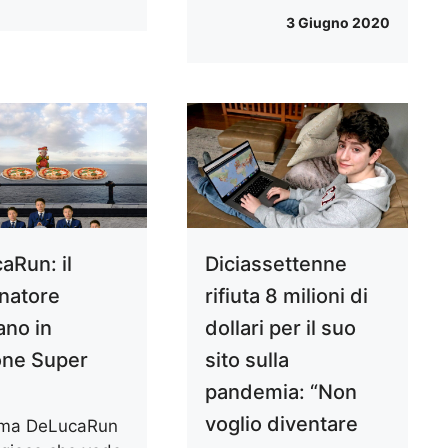
3 Giugno 2020
aRun: il
Diciassettenne
natore
rifiuta 8 milioni di
no in
dollari per il suo
one Super
sito sulla
pandemia: “Non
voglio diventare
ama DeLucaRun