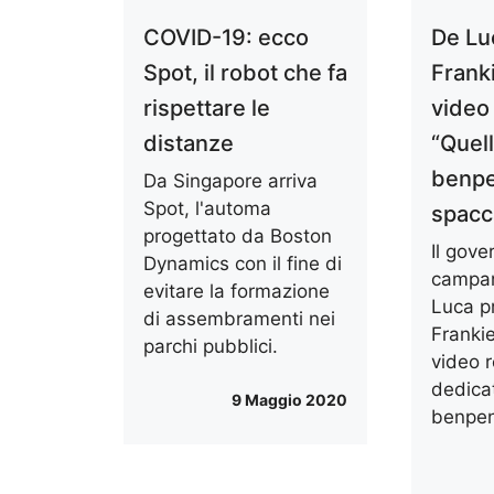
COVID-19: ecco
De Lu
Spot, il robot che fa
Franki
rispettare le
video
distanze
“Quell
benp
Da Singapore arriva
Spot, l'automa
spacc
progettato da Boston
Il gove
Dynamics con il fine di
campa
evitare la formazione
Luca pr
di assembramenti nei
Frankie
parchi pubblici.
video r
dedicat
9 Maggio 2020
benpen