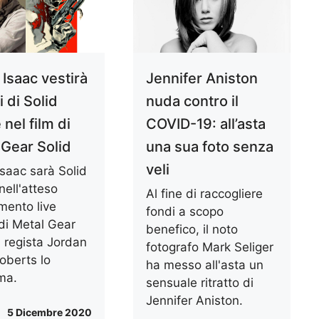
 Isaac vestirà
Jennifer Aniston
i di Solid
nuda contro il
nel film di
COVID-19: all’asta
 Gear Solid
una sua foto senza
veli
Isaac sarà Solid
nell'atteso
Al fine di raccogliere
mento live
fondi a scopo
 di Metal Gear
benefico, il noto
il regista Jordan
fotografo Mark Seliger
oberts lo
ha messo all'asta un
ma.
sensuale ritratto di
Jennifer Aniston.
5 Dicembre 2020