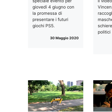
speciale evento per
il vid
giovedì 4 giugno con
Vincen
la promessa di
raccogl
presentare i futuri
masche
giochi PS5.
schiere
politici
30 Maggio 2020