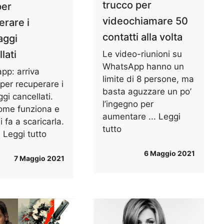
trucco per
per
videochiamare 50
erare i
contatti alla volta
aggi
lati
Le video-riunioni su
WhatsApp hanno un
pp: arriva
limite di 8 persone, ma
per recuperare i
basta aguzzare un po’
gi cancellati.
l’ingegno per
ome funziona e
aumentare ...
Leggi
 fa a scaricarla.
tutto
.
Leggi tutto
6 Maggio 2021
7 Maggio 2021