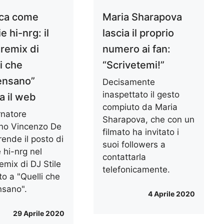
ca come
Maria Sharapova
e hi-nrg: il
lascia il proprio
 remix di
numero ai fan:
i che
“Scrivetemi!”
ensano”
Decisamente
inaspettato il gesto
a il web
compiuto da Maria
rnatore
Sharapova, che con un
no Vincenzo De
filmato ha invitato i
ende il posto di
suoi followers a
 hi-nrg nel
contattarla
emix di DJ Stile
telefonicamente.
o a "Quelli che
sano".
4 Aprile 2020
29 Aprile 2020