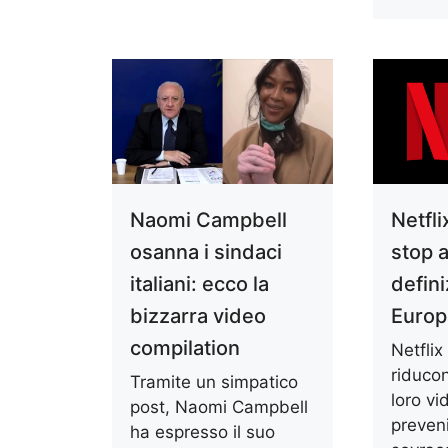
Naomi Campbell
Netfl
osanna i sindaci
stop a
italiani: ecco la
defini
bizzarra video
Europ
compilation
Netfli
riducon
Tramite un simpatico
loro vi
post, Naomi Campbell
preveni
ha espresso il suo