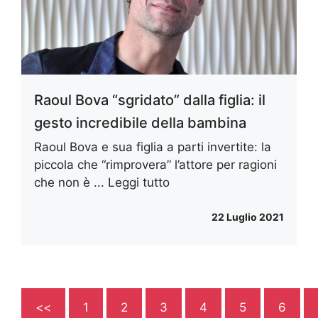
Raoul Bova “sgridato” dalla figlia: il
gesto incredibile della bambina
Raoul Bova e sua figlia a parti invertite: la
piccola che “rimprovera” l’attore per ragioni
che non è ...
Leggi tutto
22 Luglio 2021
<<
1
2
3
4
5
6